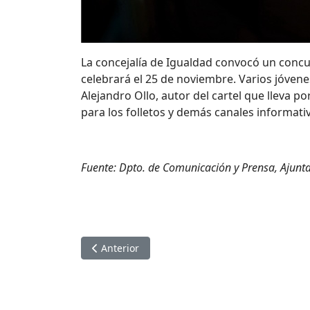
La concejalía de Igualdad convocó un concu
celebrará el 25 de noviembre. Varios jóven
Alejandro Ollo, autor del cartel que lleva po
para los folletos y demás canales informati
Fuente: Dpto. de Comunicación y Prensa, Ajunt
Artículo anterior: Cuentacuentos en Sant Joan 
Anterior