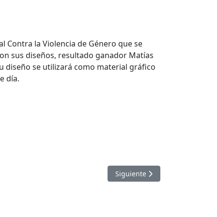
l Contra la Violencia de Género que se
 con sus diseños, resultado ganador Matías
 su diseño se utilizará como material gráfico
e día.
Artículo siguiente: Agenda Cult
Siguiente