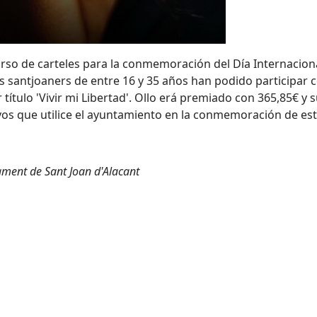
rso de carteles para la conmemoración del Día Internaciona
es santjoaners de entre 16 y 35 años han podido participar
r título 'Vivir mi Libertad'. Ollo erá premiado con 365,85€ y
vos que utilice el ayuntamiento en la conmemoración de est
ament de Sant Joan d'Alacant
d'Alacant (13/11/2011)